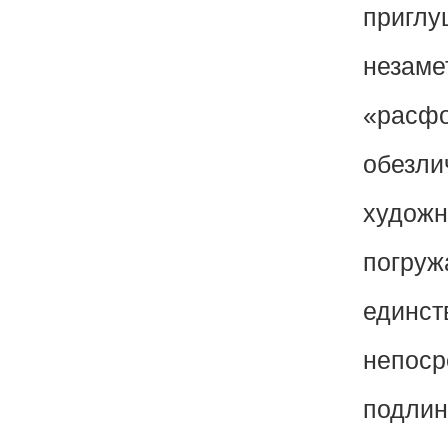
приглу
незаме
«расфо
обезли
художн
погруж
единст
непоср
подлин