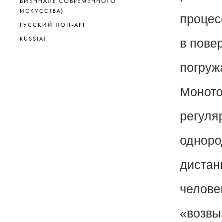
БИЕННАЛЕ СОВРЕМЕННОГО
ИСКУССТВА)
процес
РУССКИЙ ПОП-АРТ
RUSSIA!
в пове
погруж
Моното
регуля
одноро
дистан
челове
«возвы