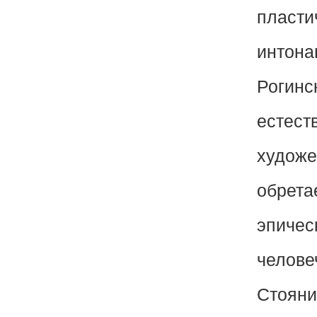
пласти
интона
Рогинс
естест
художе
обрета
эпичес
челове
Стояни