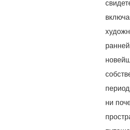
свидет
включа
художн
ранней
новейш
собств
период
ни поч
простр