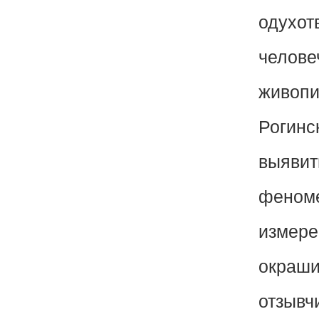
одухот
челове
живопи
Рогинс
выявит
феноме
измере
окраши
отзывч