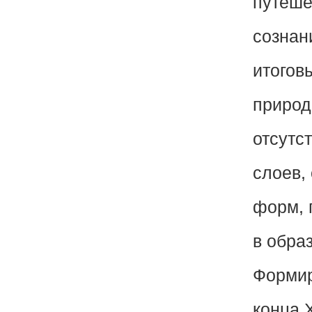
путеше
сознан
итогов
природ
отсутс
слоев,
форм, 
в обра
Формир
конца 