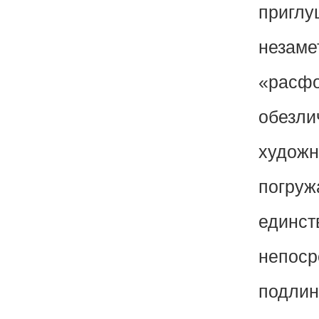
приглу
незаме
«расфо
обезли
художн
погруж
единст
непоср
подлин