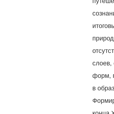
путеше
сознан
итогов
природ
отсутс
слоев,
форм, 
в обра
Формир
конца 