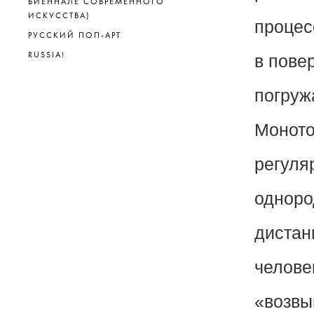
БИЕННАЛЕ СОВРЕМЕННОГО
ИСКУССТВА)
процес
РУССКИЙ ПОП-АРТ
RUSSIA!
в пове
погруж
Моното
регуля
одноро
дистан
челове
«возвы