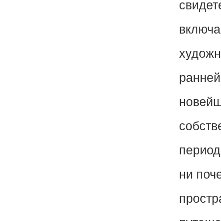
свидет
включа
художн
ранней
новейш
собств
период
ни поч
простр