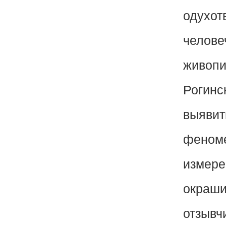
одухот
челове
живопи
Рогинс
выявит
феноме
измере
окраши
отзывч