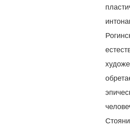
пласти
интона
Рогинс
естест
художе
обрета
эпичес
челове
Стояни