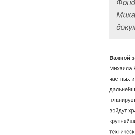
Фонд
Миха
доку
Важной з
Михаила Р
частных и
дальнейше
планирует
войдут хр
крупнейши
техническ