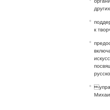
органи
други
подде
к твор
предос
включ
искус
посвя
русско
упра
Михаи