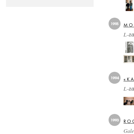
1995
МО
L-г
1994
«К
L-г
1993
ROG
Gale