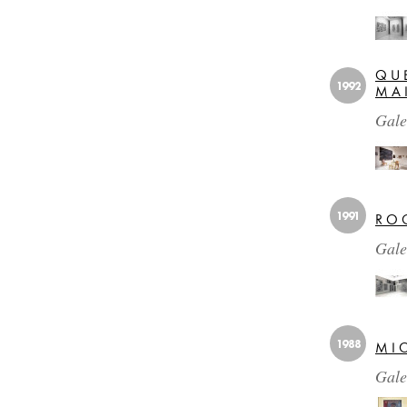
QU
1992
MA
Gale
1991
RO
Gale
1988
MI
Gale