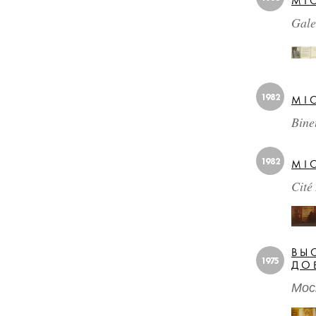
MI
Gale
1982
MI
Bine
1982
MI
Cité
ВЫ
1975
ДО
Мос