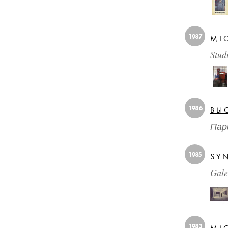
1987
MI
Stud
1986
ВЫ
Пар
1985
SY
Gale
1983