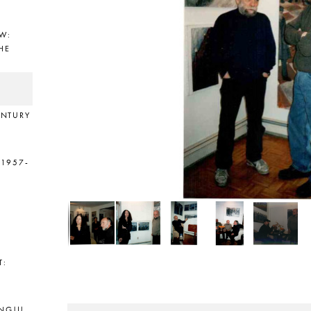
W:
HE
ENTURY
1957-
T:
E
ANGJU