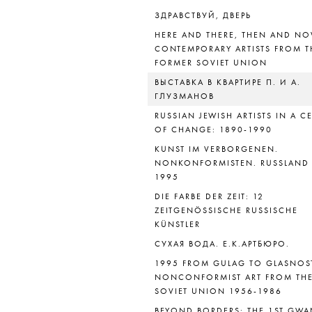
ЗДРАВСТВУЙ, ДВЕРЬ
HERE AND THERE, THEN AND NO
CONTEMPORARY ARTISTS FROM T
FORMER SOVIET UNION
ВЫСТАВКА В КВАРТИРЕ П. И А.
ГЛУЗМАНОВ
RUSSIAN JEWISH ARTISTS IN A C
OF CHANGE: 1890-1990
KUNST IM VERBORGENEN.
NONKONFORMISTEN. RUSSLAND 
1995
DIE FARBE DER ZEIT: 12
ZEITGENÖSSISCHE RUSSISCHE
KÜNSTLER
СУХАЯ ВОДА. Е.К.АРТБЮРО.
1995 FROM GULAG TO GLASNOS
NONCONFORMIST ART FROM TH
SOVIET UNION 1956-1986
BEYOND BORDERS: THE 1ST GW