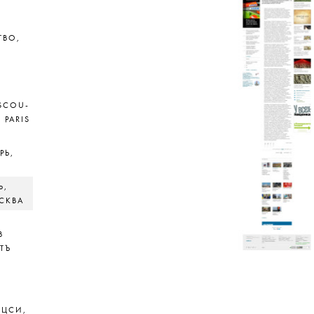
ТВО,
OSCOU-
, PARIS
РЬ,
Ь,
ОСКВА
В
ТЪ
ГЦСИ,