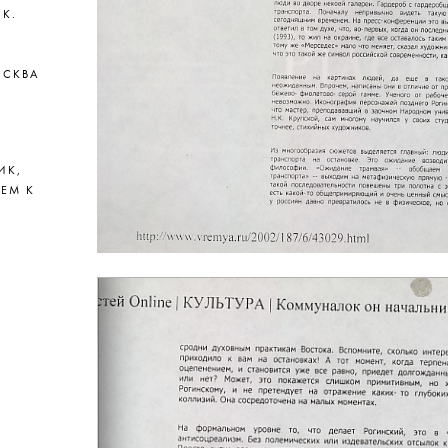
К.
ОСКВА
ИК,
ЕМ К