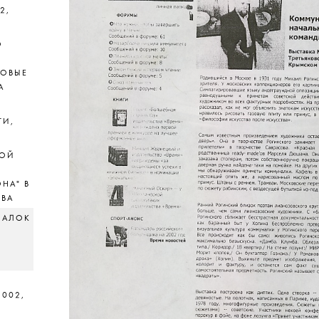
2,
О
НОВЫЕ
А
ГИ,
БОЙ
НА" В
КВА
НАЛОК
2002,