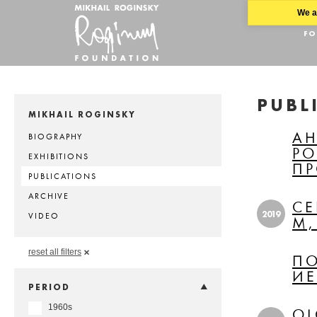
We ar
FO
PUBL
MIKHAIL ROGINSKY
АН
BIOGRAPHY
РО
EXHIBITIONS
ПР
PUBLICATIONS
ARCHIVE
СЕ
2019
VIDEO
М,
reset all filters
ПО
И
PERIOD
1960s
OL