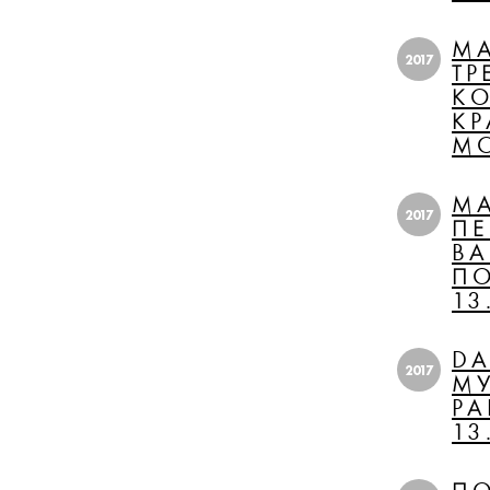
МА
2017
ТР
КО
КР
М
МА
2017
ПЕ
ВА
ПО
13
DA
2017
М
РА
13