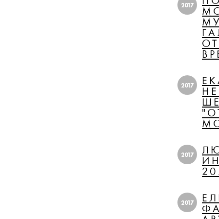
ПО
2017
МО
МУ
ГА
ОТ
ВР
ЕК
2017
НЕ
ШЕ
"О
М
ЛЮ
2017
И
20
ЕЛ
2017
ФА