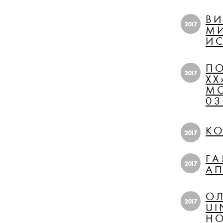
ВИ
2017
МИ
ИС
ПО
2017
XX
МО
03
KO
2017
ГА
2017
АП
ОЛ
2017
UI
НО