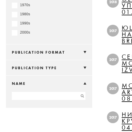
2018
УП
1970s
01
1980s
1990s
ЮШ
2017
2000s
НА
BR
PUBLICATION FORMAT
СЕ
2017
МО
PUBLICATION TYPE
IZ
NAME
МО
2017
AR
08
НИ
2017
КР
04